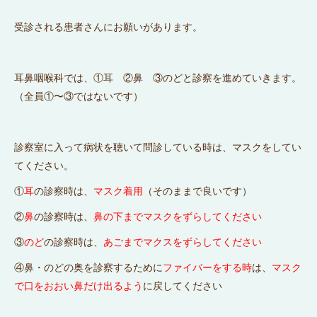
受診される患者さんにお願いがあります。
耳鼻咽喉科では、①耳 ②鼻 ③のどと診察を進めていきます。
（全員①〜③ではないです）
診察室に入って病状を聴いて問診している時は、マスクをしてい
てください。
①
耳
の診察時は、
マスク着用
（そのままで良いです）
②
鼻
の診察時は、
鼻の下までマスクをずらしてください
③
のど
の診察時は、
あごまでマクスをずらしてください
④鼻・のどの奥を診察するために
ファイバーをする時
は、
マスク
で口をおおい鼻だけ出るよう
に戻してください