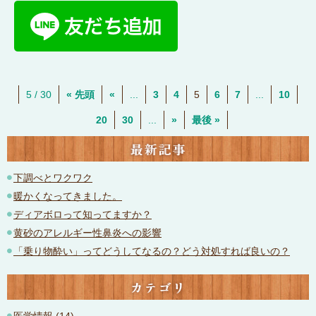
5 / 30
« 先頭
«
...
3
4
5
6
7
...
10
20
30
...
»
最後 »
最新記事
下調べとワクワク
暖かくなってきました。
ディアボロって知ってますか？
黄砂のアレルギー性鼻炎への影響
「乗り物酔い」ってどうしてなるの？どう対処すれば良いの？
カテゴリ
医学情報
(14)