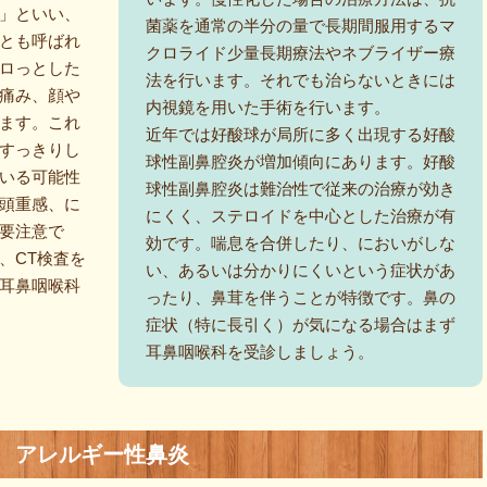
」といい、
菌薬を通常の半分の量で長期間服用するマ
とも呼ばれ
クロライド少量長期療法やネブライザー療
ロっとした
法を行います。それでも治らないときには
痛み、顔や
内視鏡を用いた手術を行います。
ます。これ
近年では好酸球が局所に多く出現する好酸
すっきりし
球性副鼻腔炎が増加傾向にあります。好酸
いる可能性
球性副鼻腔炎は難治性で従来の治療が効き
頭重感、に
にくく、ステロイドを中心とした治療が有
要注意で
効です。喘息を合併したり、においがしな
、CT検査を
い、あるいは分かりにくいという症状があ
耳鼻咽喉科
ったり、鼻茸を伴うことが特徴です。鼻の
症状（特に長引く）が気になる場合はまず
耳鼻咽喉科を受診しましょう。
アレルギー性鼻炎