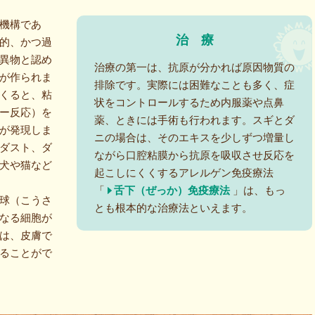
機構であ
治
療
的、かつ過
異物と認め
治療の第一は、抗原が分かれば原因物質の
が作られま
排除です。実際には困難なことも多く、症
くると、粘
状をコントロールするため内服薬や点鼻
ー反応）を
薬、ときには手術も行われます。スギとダ
が発現しま
ニの場合は、そのエキスを少しずつ増量し
ダスト、ダ
ながら口腔粘膜から抗原を吸収させ反応を
犬や猫など
起こしにくくするアレルゲン免疫療法
「
舌下（ぜっか）免疫療法
」は、もっ
球（こうさ
とも根本的な治療法といえます。
なる細胞が
は、皮膚で
ることがで