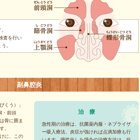
す。
検査を行い
ょう。
副鼻腔炎
びくう）」
治
療
洞・前頭
は骨に囲ま
急性期の治療は、抗菌薬内服・ネブライザ
す。
ー吸入療法、炎症が強ければ点滴加療も行
けに、この
います。慢性化した場合の治療方法は、抗