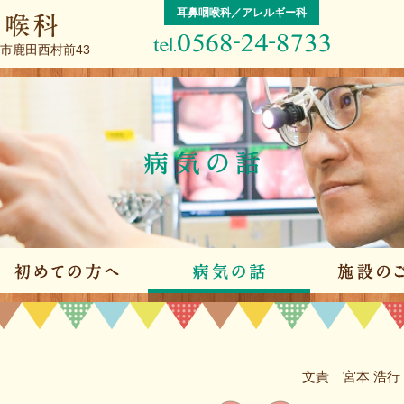
耳鼻咽喉科／アレルギー科
屋市鹿田西村前43
院のご案内
初めての方へ
病気の話
文責 宮本 浩行