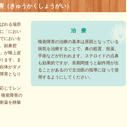
害（きゅうかくしょうがい）
ばれる場所
治
療
に「におい
でにおいを
嗅覚障害の治療の基本は原因となっている
、副鼻腔
病気を治療することで、鼻の処置、投薬、
」が嗅上皮
手術などが行われます。ステロイドの点鼻
ります。ま
も効果的ですが、長期間使うと副作用が出
自体がダメ
ることがあるので主治医の指導に従って使
障害となり
用するようにしてください。
応じてレン
。嗅覚障害の
射薬を静脈