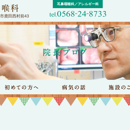
耳鼻咽喉科／アレルギー科
屋市鹿田西村前43
院のご案内
初めての方へ
病気の話