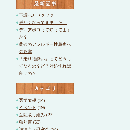
最新記事
下調べとワクワク
暖かくなってきました。
ディアボロって知ってます
か？
黄砂のアレルギー性鼻炎へ
の影響
「乗り物酔い」ってどうし
てなるの？どう対処すれば
良いの？
カテゴリ
医学情報
(14)
イベント
(19)
医院取り組み
(27)
独り言
(63)
講演会・研究会
(34)