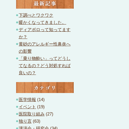
最新記事
下調べとワクワク
暖かくなってきました。
ディアボロって知ってます
か？
黄砂のアレルギー性鼻炎へ
の影響
「乗り物酔い」ってどうし
てなるの？どう対処すれば
良いの？
カテゴリ
医学情報
(14)
イベント
(19)
医院取り組み
(27)
独り言
(63)
講演会・研究会
(34)