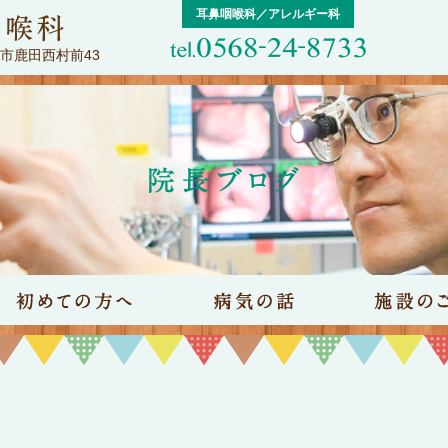
耳鼻咽喉科／アレルギー科
屋市鹿田西村前43
院のご案内
初めての方へ
病気の話