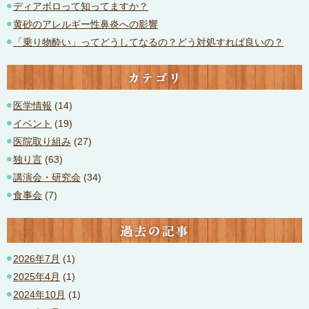
ディアボロって知ってますか？
黄砂のアレルギー性鼻炎への影響
「乗り物酔い」ってどうしてなるの？どう対処すれば良いの？
カテゴリ
医学情報
(14)
イベント
(19)
医院取り組み
(27)
独り言
(63)
講演会・研究会
(34)
食事会
(7)
過去の記事
2026年7月
(1)
2025年4月
(1)
2024年10月
(1)