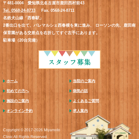
〒481-0004 愛知県北名古屋市鹿田西村前43
Tel. 0568-24-8733
Fax. 0568-24-8711
名鉄犬山線「西春駅」
2番出口を出て、パレマルシェ西春横を東に進み、
ローソンの先、鹿田南
保育園がある交差点を右折してすぐ左手にあります。
駐車場（20台完備）
ホーム
当院のご案内
初めての方へ
病気の話
施設のご案内
よくあるご質問
オンライン予約
求人案内
Copyright © 2017-2026 Miyamoto
Clinic All Rights Reserved.