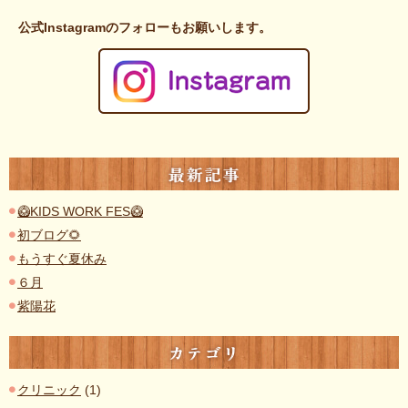
公式Instagramのフォローもお願いします。
最新記事
🥝KIDS WORK FES🥝
初ブログ🌻
もうすぐ夏休み
６月
紫陽花
カテゴリ
クリニック
(1)